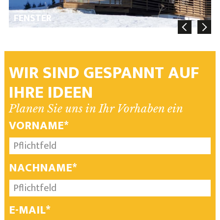
FENSTER
WIR SIND GESPANNT AUF
IHRE IDEEN
Planen Sie uns in Ihr Vorhaben ein
VORNAME*
NACHNAME*
E-MAIL*