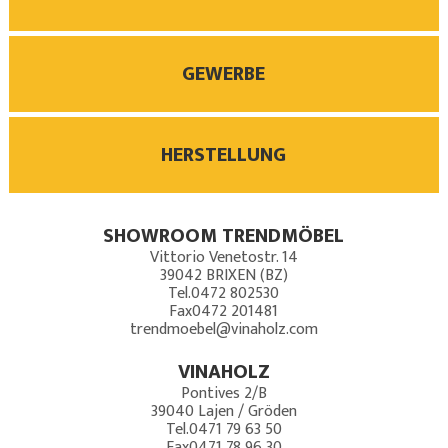
GEWERBE
HERSTELLUNG
SHOWROOM TRENDMÖBEL
Vittorio Venetostr. 14
39042
BRIXEN (BZ)
Tel.
0472 802530
Fax
0472 201481
trendmoebel@vinaholz.com
VINAHOLZ
Pontives 2/B
39040
Lajen / Gröden
Tel.
0471 79 63 50
Fax
0471 78 96 30