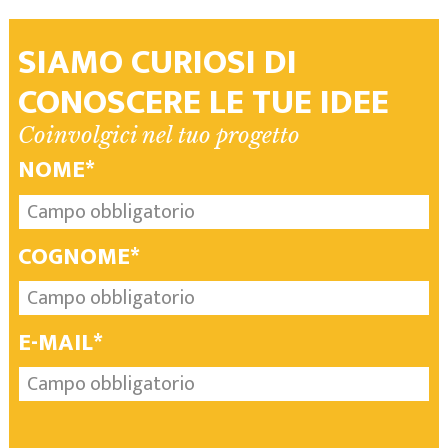
SIAMO CURIOSI DI
CONOSCERE LE TUE IDEE
Coinvolgici nel tuo progetto
NOME*
COGNOME*
E-MAIL*