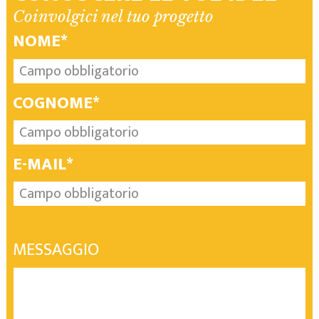
Coinvolgici nel tuo progetto
NOME*
COGNOME*
E-MAIL*
MESSAGGIO